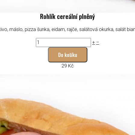
Rohlík cereální plněný
ivo, máslo, pizza šunka, eidam, rajče, salátová okurka, salát bia
+
–
Do košíku
29 Kč