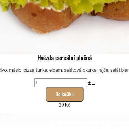
Hvězda cereální plněná
ivo, máslo, pizza šunka, eidam, salátová okurka, rajče, salát bia
+
–
Do košíku
29 Kč