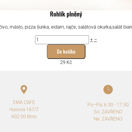
Rohlík plněný
ivo, máslo, pizza šunka, eidam, rajče, salátová okurka,salát bia
+
–
Do košíku
29 Kč
EMA CAFE
Po–Pá: 6.30 - 17.00
Husova 167/7
So: ZAVŘENO
602 00 Brno
Ne: ZAVŘENO